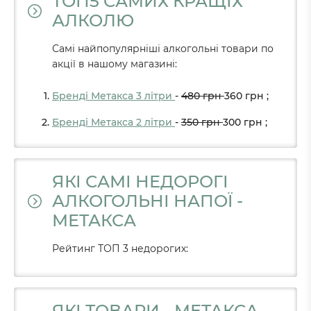
ТОП5 САМИХ КРАЩІХ
АЛКОЛЮ
Самі найпопулярніші алкогольні товари по
акції в нашому магазині:
Бренді Метакса 3 літри
-
480
грн
360
грн
;
Бренді Метакса 2 літри
-
350
грн
300
грн
;
ЯКІ САМІ НЕДОРОГІ
АЛКОГОЛЬНІ НАПОЇ -
МЕТАКСА
Рейтинг ТОП 3 недорогих:
ЯКІ ТОВАРИ - МЕТАКСА