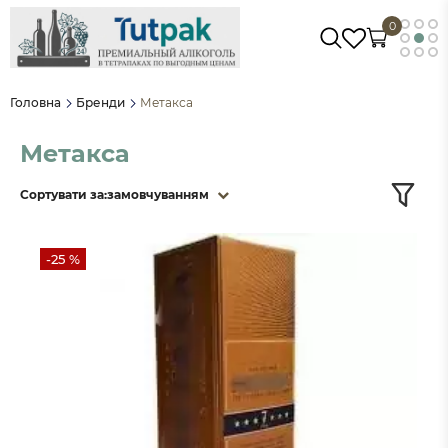
0
Головна
Бренди
Метакса
Метакса
Сортувати за:
замовчуванням
-25 %