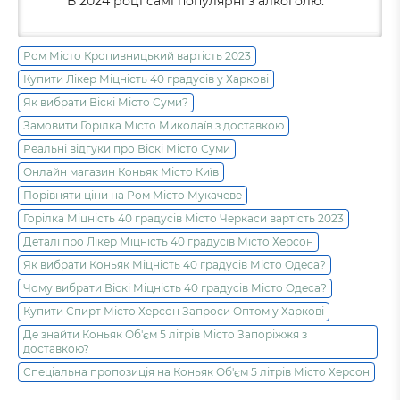
В 2024 році самі популярні з алкоголю:
Ром Місто Кропивницький вартість 2023
Купити Лікер Міцність 40 градусів у Харкові
Як вибрати Віскі Місто Суми?
Замовити Горілка Місто Миколаїв з доставкою
Реальні відгуки про Віскі Місто Суми
Онлайн магазин Коньяк Місто Київ
Порівняти ціни на Ром Місто Мукачеве
Горілка Міцність 40 градусів Місто Черкаси вартість 2023
Деталі про Лікер Міцність 40 градусів Місто Херсон
Як вибрати Коньяк Міцність 40 градусів Місто Одеса?
Чому вибрати Віскі Міцність 40 градусів Місто Одеса?
Купити Спирт Місто Херсон Запроси Оптом у Харкові
Де знайти Коньяк Об'єм 5 літрів Місто Запоріжжя з
доставкою?
Спеціальна пропозиція на Коньяк Об'єм 5 літрів Місто Херсон