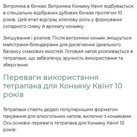
Витримка в бочках: Витримка Коньяку Квінт відбувається
в спеціально відібраних дубових бочках протягом 10
років. Цей етап відіграє ключову роль у формуванні
складного смаку й аромату коньяку.
Змішування і розлив: Після витримки коньяк змішується
майстрами-блендерами для досягнення ідеального
балансу смакових якостей. Готовий напій розливається в
тетрапаки, що забезпечує зручність використання та
зберігання.
Переваги використання
тетрапака для Коньяку Квінт 10
років
Тетрапаки стають дедалі популярнішим форматом
пакування для алкогольних напоїв, включно з коньяками.
Ось основні переваги тетрапака для Коньяку Квінт 10
років: