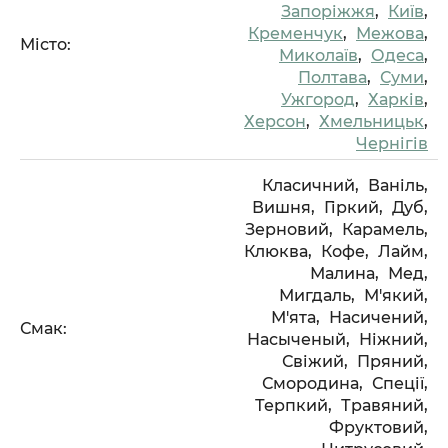
Запоріжжя
,
Київ
,
Кременчук
,
Межова
,
Місто:
Миколаїв
,
Одеса
,
Полтава
,
Суми
,
Ужгород
,
Харків
,
Херсон
,
Хмельницьк
,
Чернігів
Класичний,
Ваніль,
Вишня,
Гіркий,
Дуб,
Зерновий,
Карамель,
Клюква,
Кофе,
Лайм,
Малина,
Мед,
Мигдаль,
М'який,
М'ята,
Насичений,
Смак:
Насыченый,
Ніжний,
Свіжий,
Пряний,
Смородина,
Спеції,
Терпкий,
Травяний,
Фруктовий,