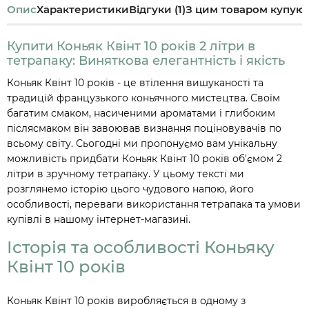
Опис
Характеристики
Відгуки (1)
З цим товаром купую
Купити Коньяк Квінт 10 років 2 літри в
тетрапаку: Виняткова елегантність і якість
Коньяк Квінт 10 років - це втілення вишуканості та
традицій французького коньячного мистецтва. Своїм
багатим смаком, насиченими ароматами і глибоким
післясмаком він завоював визнання поціновувачів по
всьому світу. Сьогодні ми пропонуємо вам унікальну
можливість придбати Коньяк Квінт 10 років об'ємом 2
літри в зручному тетрапаку. У цьому тексті ми
розглянемо історію цього чудового напою, його
особливості, переваги використання тетрапака та умови
купівлі в нашому інтернет-магазині.
Історія та особливості Коньяку
Квінт 10 років
Коньяк Квінт 10 років виробляється в одному з