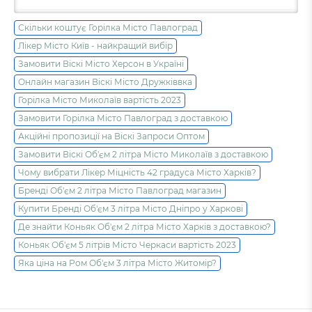
Скільки коштує Горілка Місто Павлоград
Лікер Місто Київ - найкращий вибір
Замовити Віскі Місто Херсон в Україні
Онлайн магазин Віскі Місто Дружківвка
Горілка Місто Миколаїв вартість 2023
Замовити Горілка Місто Павлоград з доставкою
Акційні пропозиції на Віскі Запроси Оптом
Замовити Віскі Об'єм 2 літра Місто Миколаїв з доставкою
Чому вибрати Лікер Міцність 42 градуса Місто Харків?
Бренді Об'єм 2 літра Місто Павлоград магазин
Купити Бренді Об'єм 3 літра Місто Дніпро у Харкові
Де знайти Коньяк Об'єм 2 літра Місто Харків з доставкою?
Коньяк Об'єм 5 літрів Місто Черкаси вартість 2023
Яка ціна на Ром Об'єм 3 літра Місто Житомір?