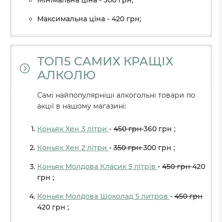
Мінімальна ціна - 300 грн;
Максимальна ціна - 420 грн;
ТОП5 САМИХ КРАЩІХ
АЛКОЛЮ
Самі найпопулярніші алкогольні товари по
акції в нашому магазині:
Коньяк Хен 3 літри
-
450
грн
360
грн
;
Коньяк Хен 2 літри
-
350
грн
300
грн
;
Коньяк Молдова Класик 5 літрів
-
450
грн
420
грн
;
Коньяк Молдова Шоколад 5 литров
-
450
грн
420
грн
;