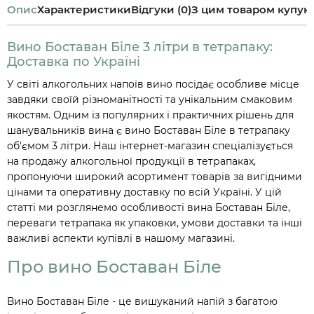
Опис
Характеристики
Відгуки (0)
З цим товаром купую
Вино Боставан Біле 3 літри в тетрапаку:
Доставка по Україні
У світі алкогольних напоїв вино посідає особливе місце
завдяки своїй різноманітності та унікальним смаковим
якостям. Одним із популярних і практичних рішень для
шанувальників вина є вино Боставан Біле в тетрапаку
об'ємом 3 літри. Наш інтернет-магазин спеціалізується
на продажу алкогольної продукції в тетрапаках,
пропонуючи широкий асортимент товарів за вигідними
цінами та оперативну доставку по всій Україні. У цій
статті ми розглянемо особливості вина Боставан Біле,
переваги тетрапака як упаковки, умови доставки та інші
важливі аспекти купівлі в нашому магазині.
Про вино Боставан Біле
Вино Боставан Біле - це вишуканий напій з багатою