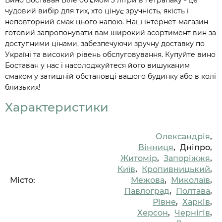
чудовий вибір для тих, хто цінує зручність, якість і
неповторний смак цього напою. Наш інтернет-магазин
готовий запропонувати вам широкий асортимент вин за
доступними цінами, забезпечуючи зручну доставку по
Україні та високий рівень обслуговування. Купуйте вино
Боставан у нас і насолоджуйтеся його вишуканим
смаком у затишній обстановці вашого будинку або в колі
близьких!
Характеристики
Олександрія
,
Вінниця
,
Дніпро,
Житомір
,
Запоріжжя
,
Київ
,
Кропивницький
,
Місто:
Межова
,
Миколаїв
,
Павлоград
,
Полтава
,
Рівне
,
Харків
,
Херсон
,
Чернігів
,