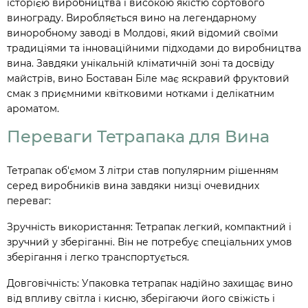
історією виробництва і високою якістю сортового
винограду. Виробляється вино на легендарному
виноробному заводі в Молдові, який відомий своїми
традиціями та інноваційними підходами до виробництва
вина. Завдяки унікальній кліматичній зоні та досвіду
майстрів, вино Боставан Біле має яскравий фруктовий
смак з приємними квітковими нотками і делікатним
ароматом.
Переваги Тетрапака для Вина
Тетрапак об'ємом 3 літри став популярним рішенням
серед виробників вина завдяки низці очевидних
переваг:
Зручність використання: Тетрапак легкий, компактний і
зручний у зберіганні. Він не потребує спеціальних умов
зберігання і легко транспортується.
Довговічність: Упаковка тетрапак надійно захищає вино
від впливу світла і кисню, зберігаючи його свіжість і