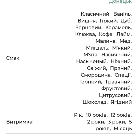
Донецьк
Класичний,
Ваніль,
Вишня,
Гіркий,
Дуб,
Зерновий,
Карамель,
Клюква,
Кофе,
Лайм,
Малина,
Мед,
Мигдаль,
М'який,
М'ята,
Насичений,
Смак:
Насыченый,
Ніжний,
Свіжий,
Пряний,
Смородина,
Спеції,
Терпкий,
Травяний,
Фруктовий,
Цитрусовий,
Шоколад,
Ягідний
Рік,
10 років,
12 років,
Витримка:
2 роки,
3 роки,
5
років,
Місяць