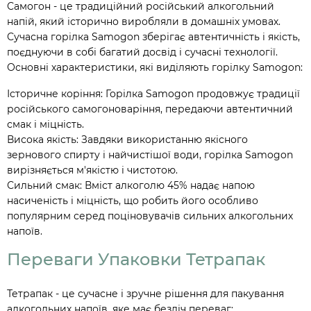
Самогон - це традиційний російський алкогольний
напій, який історично виробляли в домашніх умовах.
Сучасна горілка Samogon зберігає автентичність і якість,
поєднуючи в собі багатий досвід і сучасні технології.
Основні характеристики, які виділяють горілку Samogon:
Історичне коріння: Горілка Samogon продовжує традиції
російського самогоноваріння, передаючи автентичний
смак і міцність.
Висока якість: Завдяки використанню якісного
зернового спирту і найчистішої води, горілка Samogon
вирізняється м'якістю і чистотою.
Сильний смак: Вміст алкоголю 45% надає напою
насиченість і міцність, що робить його особливо
популярним серед поціновувачів сильних алкогольних
напоїв.
Переваги Упаковки Тетрапак
Тетрапак - це сучасне і зручне рішення для пакування
алкогольних напоїв, яке має безліч переваг: