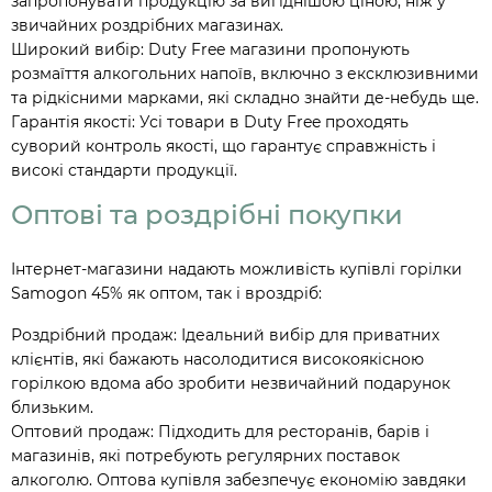
запропонувати продукцію за вигіднішою ціною, ніж у
звичайних роздрібних магазинах.
Широкий вибір: Duty Free магазини пропонують
розмаїття алкогольних напоїв, включно з ексклюзивними
та рідкісними марками, які складно знайти де-небудь ще.
Гарантія якості: Усі товари в Duty Free проходять
суворий контроль якості, що гарантує справжність і
високі стандарти продукції.
Оптові та роздрібні покупки
Інтернет-магазини надають можливість купівлі горілки
Samogon 45% як оптом, так і вроздріб:
Роздрібний продаж: Ідеальний вибір для приватних
клієнтів, які бажають насолодитися високоякісною
горілкою вдома або зробити незвичайний подарунок
близьким.
Оптовий продаж: Підходить для ресторанів, барів і
магазинів, які потребують регулярних поставок
алкоголю. Оптова купівля забезпечує економію завдяки