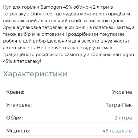
Купівля горілки Samogon 45% об'ємом 2 літри в
тетрапаку з Duty Free - це чудова можливість придбати
високоякісний алкогольний напій за вигідною ціною.
Зручна упаковка тетрапак, економія на податках і митах, а
також вибір між оптовими і роздрібними покупками
роблять цей вибір ідеальним для всіх, хто цінує якість і
автентичність. Не пропустіть шанс відчути смак
традиційного російського самогону з горілкою Samogon
45% в тетрапаку!
Характеристики
Країна:
Україна
Упаковка:
Тетра-Пак
Об'єм:
2 літра
Міцність:
45 градусів