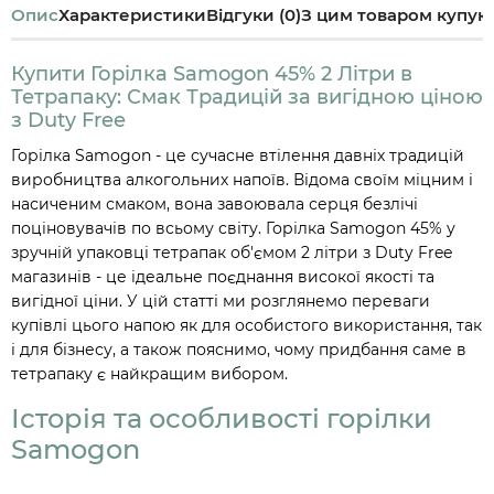
Опис
Характеристики
Відгуки (0)
З цим товаром купую
Купити Горілка Samogon 45% 2 Літри в
Тетрапаку: Смак Традицій за вигідною ціною
з Duty Free
Горілка Samogon - це сучасне втілення давніх традицій
виробництва алкогольних напоїв. Відома своїм міцним і
насиченим смаком, вона завоювала серця безлічі
поціновувачів по всьому світу. Горілка Samogon 45% у
зручній упаковці тетрапак об'ємом 2 літри з Duty Free
магазинів - це ідеальне поєднання високої якості та
вигідної ціни. У цій статті ми розглянемо переваги
купівлі цього напою як для особистого використання, так
і для бізнесу, а також пояснимо, чому придбання саме в
тетрапаку є найкращим вибором.
Історія та особливості горілки
Samogon