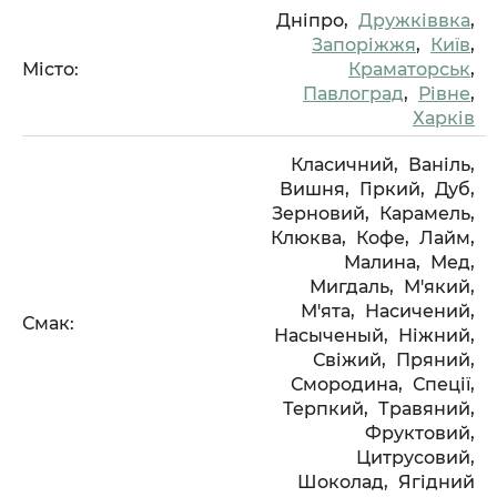
Дніпро,
Дружківвка
,
Запоріжжя
,
Київ
,
Місто:
Краматорськ
,
Павлоград
,
Рівне
,
Харків
Класичний,
Ваніль,
Вишня,
Гіркий,
Дуб,
Зерновий,
Карамель,
Клюква,
Кофе,
Лайм,
Малина,
Мед,
Мигдаль,
М'який,
М'ята,
Насичений,
Смак:
Насыченый,
Ніжний,
Свіжий,
Пряний,
Смородина,
Спеції,
Терпкий,
Травяний,
Фруктовий,
Цитрусовий,
Шоколад,
Ягідний